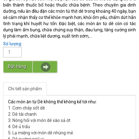
biến thành thuốc bổ hoặc thuốc chữa bệnh. Theo chuyên gia dinh
dưỡng, nếu ăn đều đặn các món từ thịt dê trong khoảng 40 ngày, bạn
sẽ cảm nhận thấy cơ thể khỏe mạnh hơn, khỏi ốm yếu, chấm dứt hẳn
tình trạng khí huyết hư tổn. Đặc biệt, các món ăn từ dê còn có tác
dụng làm ấm bụng, chữa chứng suy thận, đau lưng, tăng cường sinh
lý phái mạnh, chữa liệt dương, xuất tinh sớm,...
Số lượng:
Đặt hàng
Chi tiết sản phẩm
Các món ăn từ Dê không thể không kể tới như:
1. Cơm cháy sốt dê
2. Dê tái chanh
3. Nóng hổi với món dê xào sả ớt
4. Dê ủ trấu
5. Lạ miệng với món dê nhúng mẻ