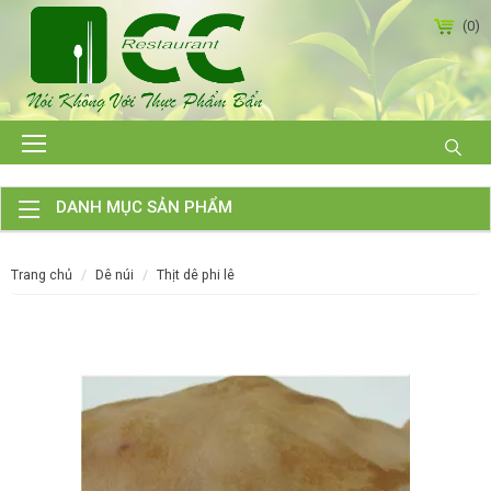
(0)
DANH MỤC SẢN PHẨM
trang chủ
dê núi
thịt dê phi lê