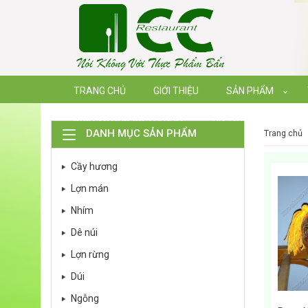
TRANG CHỦ
GIỚI THIỆU
SẢN PHẨM
DỊCH VỤ NẤU CỖ TẠI NHÀ
TIN TỨC
DANH MỤC SẢN PHẨM
trang chủ
Cầy hương
Lợn mán
Nhím
Dê núi
Lợn rừng
Dúi
Ngỗng