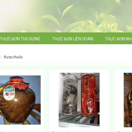
THỰC ĐƠN THÚ RỪNG
THỰC ĐƠN LIÊN HOAN
THỰC ĐƠN NH
rượu thuốc