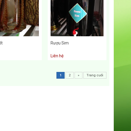
ết
Rượu Sim
Liên hệ
1
2
»
Trang cuối