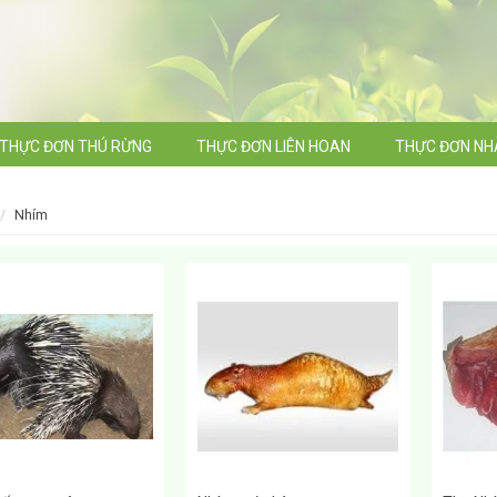
THỰC ĐƠN THÚ RỪNG
THỰC ĐƠN LIÊN HOAN
THỰC ĐƠN NH
nhím