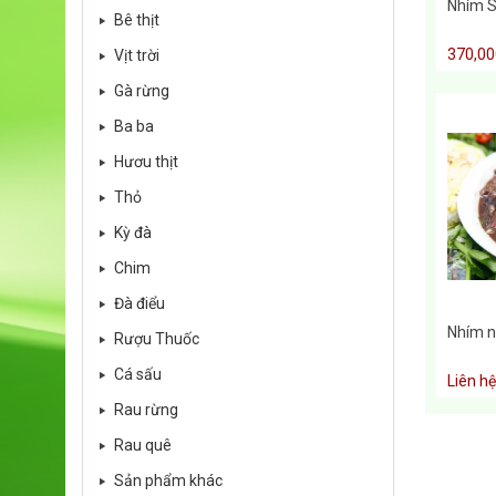
Nhím S
Bê thịt
370,0
Vịt trời
Gà rừng
Ba ba
Hươu thịt
Thỏ
Kỳ đà
Chim
Đà điểu
Nhím n
Rượu Thuốc
Cá sấu
Liên hệ
Rau rừng
Rau quê
Sản phẩm khác