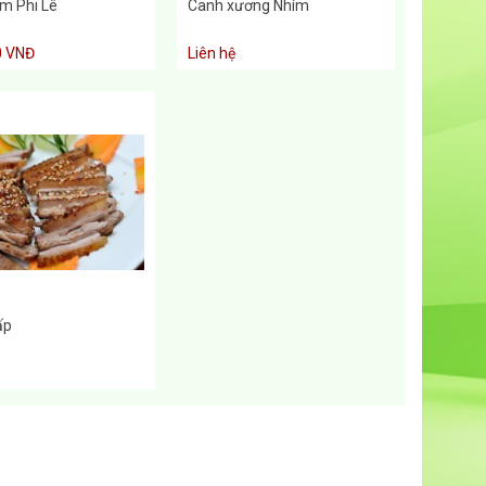
ím Phi Lê
Canh xương Nhím
0 VNĐ
Liên hệ
ấp