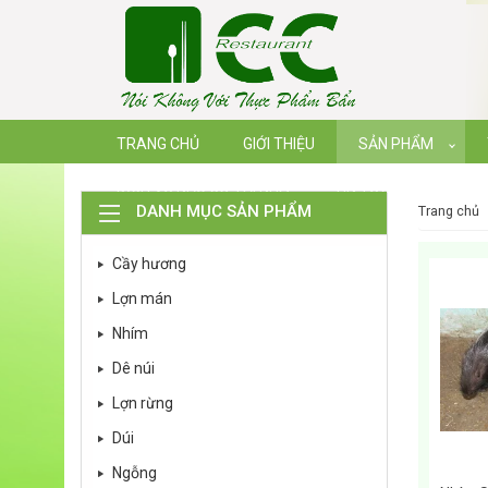
TRANG CHỦ
GIỚI THIỆU
SẢN PHẨM
DỊCH VỤ NẤU CỖ TẠI NHÀ
TIN TỨC
DANH MỤC SẢN PHẨM
trang chủ
Cầy hương
Lợn mán
Nhím
Dê núi
Lợn rừng
Dúi
Ngỗng