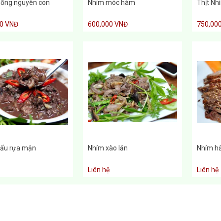
ống nguyên con
Nhím móc hàm
Thịt Nh
00 VNĐ
600,000 VNĐ
750,00
ấu rựa mận
Nhím xào lăn
Nhím h
Liên hệ
Liên hệ